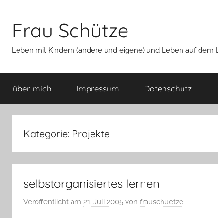
Zum
Inhalt
Frau Schütze
springen
Leben mit Kindern (andere und eigene) und Leben auf dem La
über mich
Impressum
Datenschutz
Kategorie:
Projekte
selbstorganisiertes lernen
Veröffentlicht am
21. Juli 2005
von
frauschuetze