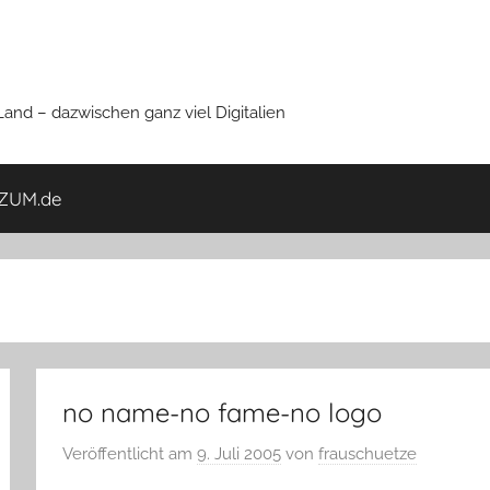
nd – dazwischen ganz viel Digitalien
ZUM.de
no name-no fame-no logo
Veröffentlicht am
9. Juli 2005
von
frauschuetze