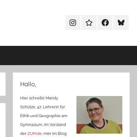
Menüeintrag
Menüeintrag
Menüeintrag
Menüein
Hallo,
Hier schreibt: Mandy
Schütze, 47, Lehrerin für
Ethik und Geographie am
Gymnasium, im Vorstand
der
ZUM.de
. Hier im Blog