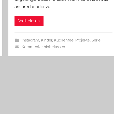
ansprechender zu
Weiterlesen
Instagram
,
Kinder
,
Küchenfee
,
Projekte
,
Serie
Kommentar hinterlassen