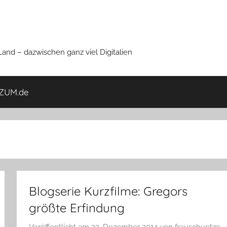
nd – dazwischen ganz viel Digitalien
ZUM.de
Blogserie Kurzfilme: Gregors
größte Erfindung
Veröffentlicht am
22. Dezember 2014
von
frauschuetze