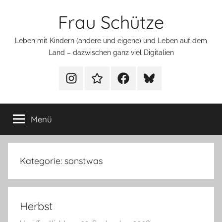
Zum
Frau Schütze
Inhalt
springen
Leben mit Kindern (andere und eigene) und Leben auf dem
Land – dazwischen ganz viel Digitalien
Menüeintrag
Menüeintrag
Menüeintrag
Menüeintrag
Menü
Kategorie:
sonstwas
Herbst