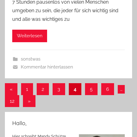
7 Stunden pausenlos von vielen Menschen
umgeben zu sein, die jeder für sich wichtig sind
und alle was wichtiges zu
Weiterlesen
sonstwas
Kommentar hinterlassen
Seitennummerierung
Vorherige
«
1
2
3
4
5
6
…
Beiträge
der
Nächste
12
»
Beiträge
Beiträge
Hallo,
Hier schreibt: Mandy Schütze,