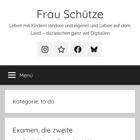
Zum
Frau Schütze
Inhalt
springen
Leben mit Kindern (andere und eigene) und Leben auf dem
Land – dazwischen ganz viel Digitalien
Menüeintrag
Menüeintrag
Menüeintrag
Menüeintrag
Menü
Kategorie:
to do
Examen, die zweite