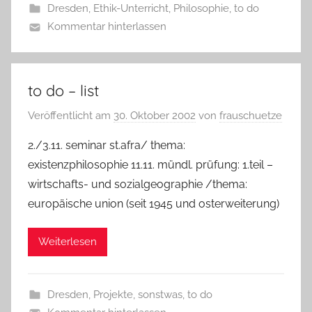
Dresden
,
Ethik-Unterricht
,
Philosophie
,
to do
Kommentar hinterlassen
to do – list
Veröffentlicht am
30. Oktober 2002
von
frauschuetze
2./3.11. seminar st.afra/ thema:
existenzphilosophie 11.11. mündl. prüfung: 1.teil –
wirtschafts- und sozialgeographie /thema:
europäische union (seit 1945 und osterweiterung)
Weiterlesen
Dresden
,
Projekte
,
sonstwas
,
to do