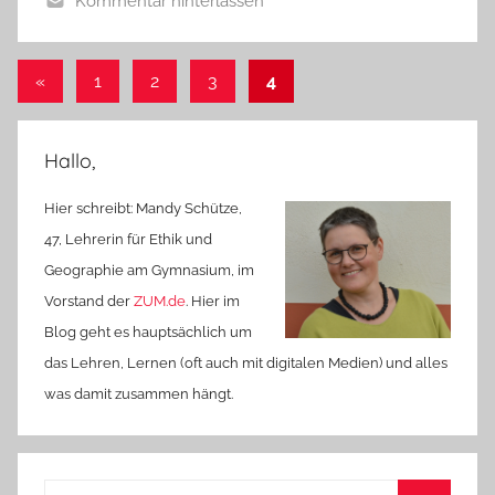
Kommentar hinterlassen
Seitennummerierung
Vorherige
«
1
2
3
4
Beiträge
der
Beiträge
Hallo,
Hier schreibt: Mandy Schütze,
47, Lehrerin für Ethik und
Geographie am Gymnasium, im
Vorstand der
ZUM.de
. Hier im
Blog geht es hauptsächlich um
das Lehren, Lernen (oft auch mit digitalen Medien) und alles
was damit zusammen hängt.
Suchen