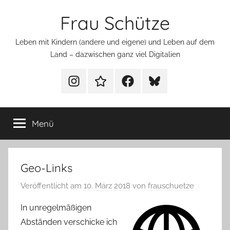
Zum
Frau Schütze
Inhalt
springen
Leben mit Kindern (andere und eigene) und Leben auf dem
Land – dazwischen ganz viel Digitalien
Menüeintrag
Menüeintrag
Menüeintrag
Menüeintrag
Menü
Geo-Links
Veröffentlicht am
10. März 2018
von
frauschuetze
In unregelmäßigen
Abständen verschicke ich