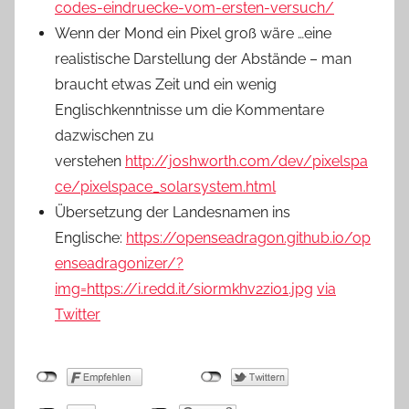
codes-eindruecke-vom-ersten-versuch/
Wenn der Mond ein Pixel groß wäre …eine
realistische Darstellung der Abstände – man
braucht etwas Zeit und ein wenig
Englischkenntnisse um die Kommentare
dazwischen zu
verstehen
http://joshworth.com/dev/pixelspa
ce/pixelspace_solarsystem.html
Übersetzung der Landesnamen ins
Englische:
https://openseadragon.github.io/op
enseadragonizer/?
img=https://i.redd.it/siormkhv2zi01.jpg
via
Twitter