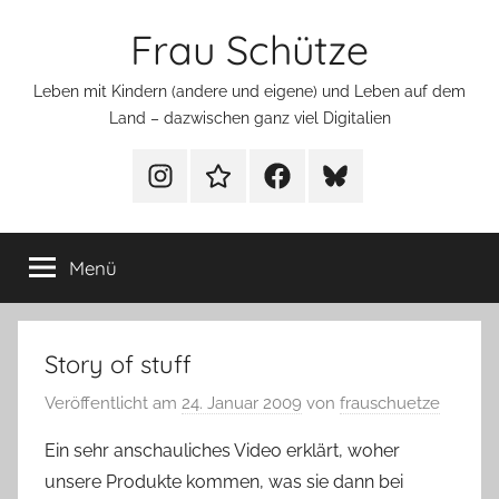
Zum
Frau Schütze
Inhalt
springen
Leben mit Kindern (andere und eigene) und Leben auf dem
Land – dazwischen ganz viel Digitalien
Menüeintrag
Menüeintrag
Menüeintrag
Menüeintrag
Menü
Story of stuff
Veröffentlicht am
24. Januar 2009
von
frauschuetze
Ein sehr anschauliches Video erklärt, woher
unsere Produkte kommen, was sie dann bei