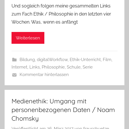
Und sogleich folgen meine gesammelten Links
zum Fach Ethik / Philosophie in den letzten vier
Wochen. Was, wenn es anfängt
Weiterlesen
Bildung
,
digitalWorkflow
,
Ethik-Unterricht
,
Film
,
Internet
,
Links
,
Philosophie
,
Schule
,
Serie
Kommentar hinterlassen
Medienethik: Umgang mit
personenbezogenen Daten / Noam
Chomsky
Veröffentlicht am
26. März 2017
von
frauschuetze