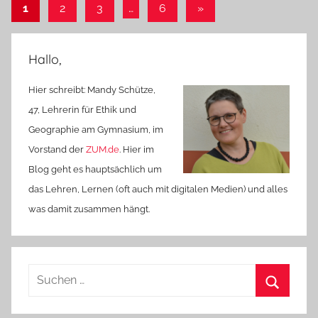
Seitennummerierung
Nächste
1
2
3
…
6
»
Beiträge
der
Beiträge
Hallo,
Hier schreibt: Mandy Schütze,
47, Lehrerin für Ethik und
Geographie am Gymnasium, im
Vorstand der
ZUM.de
. Hier im
Blog geht es hauptsächlich um
das Lehren, Lernen (oft auch mit digitalen Medien) und alles
was damit zusammen hängt.
Suchen
nach:
Suchen