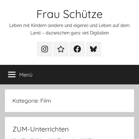
Zum
Frau Schütze
Inhalt
springen
Leben mit Kindern (andere und eigene) und Leben auf dem
Land – dazwischen ganz viel Digitalien
Menüeintrag
Menüeintrag
Menüeintrag
Menüeintrag
Menü
Kategorie:
Film
ZUM-Unterrichten