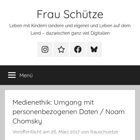
Zum
Frau Schütze
Inhalt
springen
Leben mit Kindern (andere und eigene) und Leben auf dem
Land – dazwischen ganz viel Digitalien
Menüeintrag
Menüeintrag
Menüeintrag
Menüeintrag
Menü
Medienethik: Umgang mit
personenbezogenen Daten / Noam
Chomsky
Veröffentlicht am
26. März 2017
von
frauschuetze