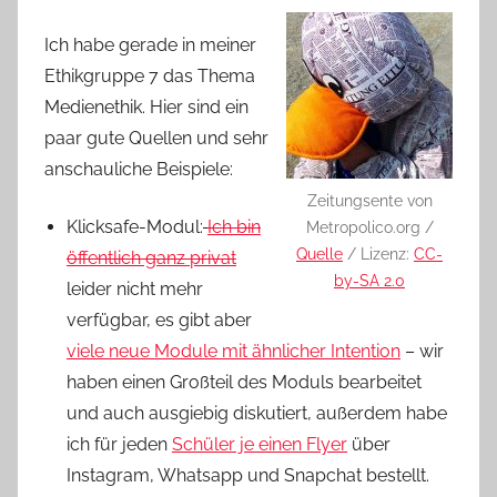
Ich habe gerade in meiner
Ethikgruppe 7 das Thema
Medienethik. Hier sind ein
paar gute Quellen und sehr
anschauliche Beispiele:
Zeitungsente von
Klicksafe-Modul:
Ich bin
Metropolico.org /
Quelle
/ Lizenz:
CC-
öffentlich ganz privat
by-SA 2.0
leider nicht mehr
verfügbar, es gibt aber
viele neue Module mit ähnlicher Intention
– wir
haben einen Großteil des Moduls bearbeitet
und auch ausgiebig diskutiert, außerdem habe
ich für jeden
Schüler je einen Flyer
über
Instagram, Whatsapp und Snapchat bestellt.