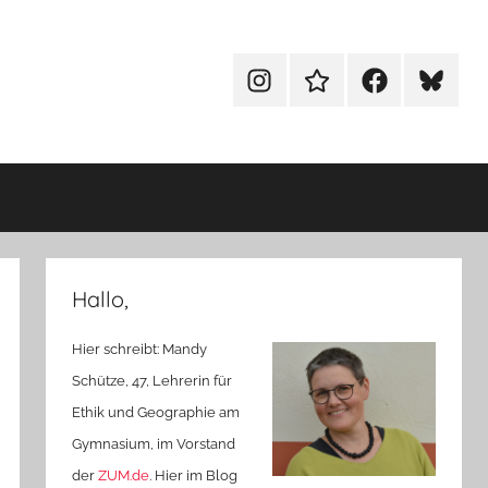
Menüeintrag
Menüeintrag
Menüeintrag
Menüein
Hallo,
Hier schreibt: Mandy
Schütze, 47, Lehrerin für
Ethik und Geographie am
Gymnasium, im Vorstand
der
ZUM.de
. Hier im Blog