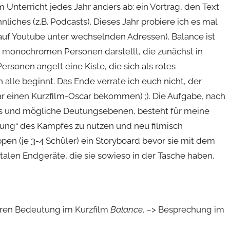
 Unterricht jedes Jahr anders ab: ein Vortrag, den Text
hnliches (z.B. Podcasts). Dieses Jahr probiere ich es mal
 auf Youtube unter wechselnden Adressen). Balance ist
5 monochromen Personen darstellt, die zunächst in
rsonen angelt eine Kiste, die sich als rotes
alle beginnt. Das Ende verrate ich euch nicht, der
ar einen Kurzfilm-Oscar bekommen) ;). Die Aufgabe, nach
s und mögliche Deutungsebenen, besteht für meine
sung“ des Kampfes zu nutzen und neu filmisch
en (je 3-4 Schüler) ein Storyboard bevor sie mit dem
talen Endgeräte, die sie sowieso in der Tasche haben.
eren Bedeutung im Kurzfilm
Balance
. –> Besprechung im