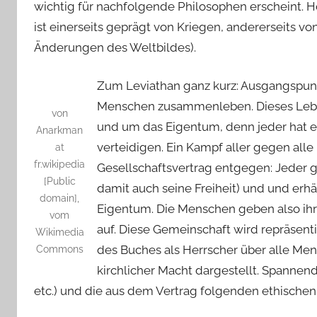
wichtig für nachfolgende Philosophen erscheint. Ho
ist einerseits geprägt von Kriegen, andererseits v
Änderungen des Weltbildes).
Zum Leviathan ganz kurz: Ausgangspunkt
Menschen zusammenleben. Dieses Lebe
von
und um das Eigentum, denn jeder hat ei
Anarkman
verteidigen. Ein Kampf aller gegen all
at
fr.wikipedia
Gesellschaftsvertrag entgegen: Jeder gi
[Public
damit auch seine Freiheit) und und erhä
domain],
Eigentum. Die Menschen geben also ihr
vom
auf. Diese Gemeinschaft wird repräsent
Wikimedia
des Buches als Herrscher über alle Me
Commons
kirchlicher Macht dargestellt. Spannend
etc.) und die aus dem Vertrag folgenden ethischen