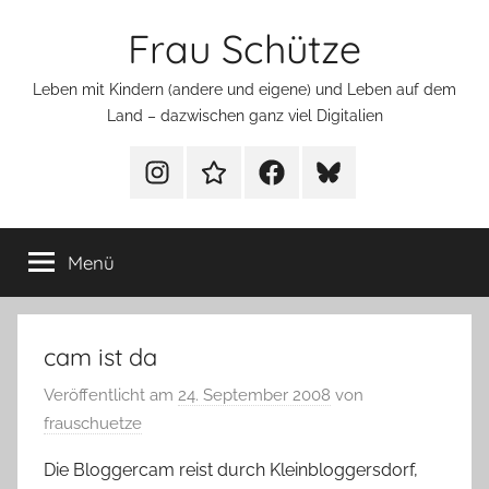
Zum
Frau Schütze
Inhalt
springen
Leben mit Kindern (andere und eigene) und Leben auf dem
Land – dazwischen ganz viel Digitalien
Menüeintrag
Menüeintrag
Menüeintrag
Menüeintrag
Menü
cam ist da
Veröffentlicht am
24. September 2008
von
frauschuetze
Die Bloggercam reist durch Kleinbloggersdorf,