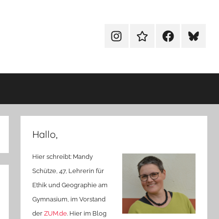
Menüeintrag
Menüeintrag
Menüeintrag
Menüein
Hallo,
Hier schreibt: Mandy
Schütze, 47, Lehrerin für
Ethik und Geographie am
Gymnasium, im Vorstand
der
ZUM.de
. Hier im Blog