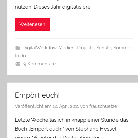
nutzen. Dieses Jahr digitalisiere
Weiterlesen
digitalWorkflow
,
Medien
,
Projekte
,
Schule
,
Sommer
,
to do
9 Kommentare
Empört euch!
Veröffentlicht am
12. April 2011
von
frauschuetze
Letzte Woche las ich in knapp einer Stunde das
Buch „Empört euch!“ von Stéphane Hessel,
einem Mitautor der Deklaration der