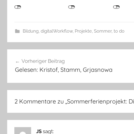
Bildung
,
digitalWorkflow
,
Projekte
,
Sommer
,
to do
Beitragsnavigation
Vorheriger Beitrag
Gelesen: Kristof, Stamm, Grjasnowa
2 Kommentare zu „
Sommerferienprojekt: Dig
JS
sagt: