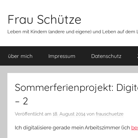
Zum
Inhalt
Frau Schütze
springen
Leben mit Kindern (andere und eigene) und Leben auf dem La
über mich
Impressum
Datenschutz
Sommerferienprojekt: Digit
– 2
Veröffentlicht am
18. August 2014
von
frauschuetze
Ich digitalisiere gerade mein Arbeitszimmer (ich
be