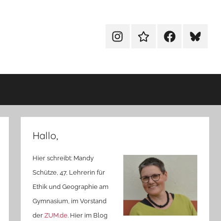
Menüeintrag
Menüeintrag
Menüeintrag
Menüein
Hallo,
Hier schreibt: Mandy
Schütze, 47, Lehrerin für
Ethik und Geographie am
Gymnasium, im Vorstand
der
ZUM.de
. Hier im Blog