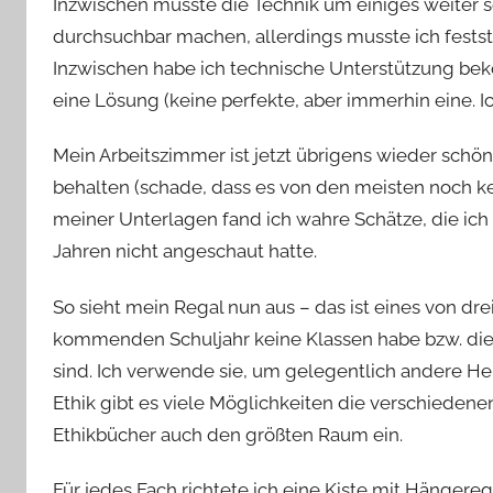
Inzwischen müsste die Technik um einiges weiter s
durchsuchbar machen, allerdings musste ich festste
Inzwischen habe ich technische Unterstützung be
eine Lösung (keine perfekte, aber immerhin eine. I
Mein Arbeitszimmer ist jetzt übrigens wieder schön
behalten (schade, dass es von den meisten noch kei
meiner Unterlagen fand ich wahre Schätze, die ich
Jahren nicht angeschaut hatte.
So sieht mein Regal nun aus – das ist eines von dre
kommenden Schuljahr keine Klassen habe bzw. die
sind. Ich verwende sie, um gelegentlich andere He
Ethik gibt es viele Möglichkeiten die verschiede
Ethikbücher auch den größten Raum ein.
Für jedes Fach richtete ich eine Kiste mit Hängeregi