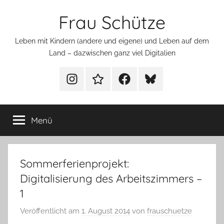
Zum
Frau Schütze
Inhalt
springen
Leben mit Kindern (andere und eigene) und Leben auf dem
Land – dazwischen ganz viel Digitalien
Menüeintrag
Menüeintrag
Menüeintrag
Menüeintrag
Menü
Sommerferienprojekt:
Digitalisierung des Arbeitszimmers –
1
Veröffentlicht am
1. August 2014
von
frauschuetze