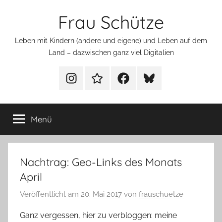
Zum
Frau Schütze
Inhalt
springen
Leben mit Kindern (andere und eigene) und Leben auf dem
Land – dazwischen ganz viel Digitalien
Menüeintrag
Menüeintrag
Menüeintrag
Menüeintrag
Menü
Nachtrag: Geo-Links des Monats
April
Veröffentlicht am
20. Mai 2017
von
frauschuetze
Ganz vergessen, hier zu verbloggen: meine