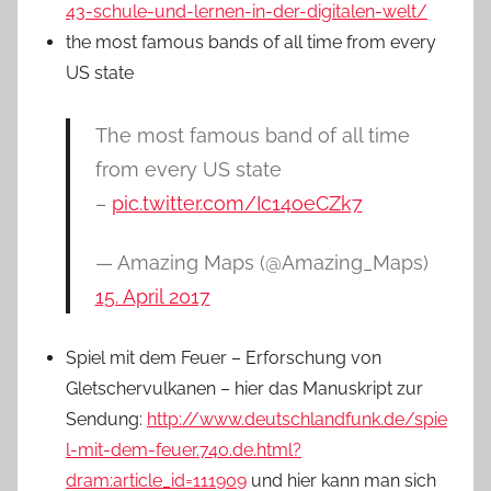
43-schule-und-lernen-in-der-digitalen-welt/
the most famous bands of all time from every
US state
The most famous band of all time
from every US state
–
pic.twitter.com/Ic14oeCZk7
— Amazing Maps (@Amazing_Maps)
15. April 2017
Spiel mit dem Feuer – Erforschung von
Gletschervulkanen – hier das Manuskript zur
Sendung:
http://www.deutschlandfunk.de/spie
l-mit-dem-feuer.740.de.html?
dram:article_id=111909
und hier kann man sich