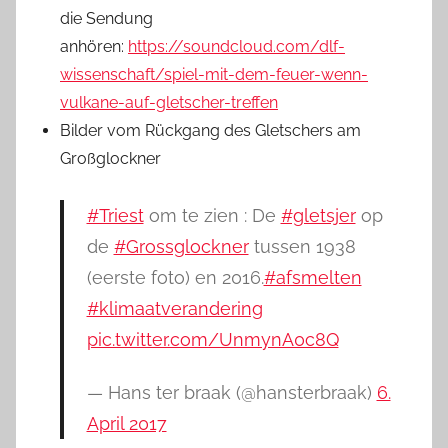
die Sendung
anhören:
https://soundcloud.com/dlf-
wissenschaft/spiel-mit-dem-feuer-wenn-
vulkane-auf-gletscher-treffen
Bilder vom Rückgang des Gletschers am
Großglockner
#Triest
om te zien : De
#gletsjer
op
de
#Grossglockner
tussen 1938
(eerste foto) en 2016.
#afsmelten
#klimaatverandering
pic.twitter.com/UnmynA0c8Q
— Hans ter braak (@hansterbraak)
6.
April 2017