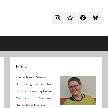
Menüeintrag
Menüeintrag
Menüeintrag
Menüein
Hallo,
Hier schreibt: Mandy
Schütze, 47, Lehrerin für
Ethik und Geographie am
Gymnasium, im Vorstand
der
ZUM.de
. Hier im Blog