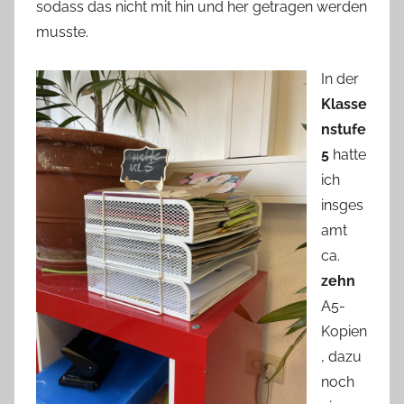
sodass das nicht mit hin und her getragen werden
musste.
In der
Klasse
nstufe
5
hatte
ich
insges
amt
ca.
zehn
A5-
Kopien
, dazu
noch