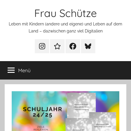
Zum
Frau Schütze
Inhalt
springen
Leben mit Kindern (andere und eigene) und Leben auf dem
Land – dazwischen ganz viel Digitalien
Menüeintrag
Menüeintrag
Menüeintrag
Menüeintrag
Menü