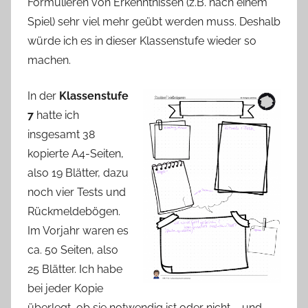
Formulieren von Erkenntnissen (z.B. nach einem
Spiel) sehr viel mehr geübt werden muss. Deshalb
würde ich es in dieser Klassenstufe wieder so
machen.
In der
Klassenstufe
7
hatte ich
insgesamt 38
kopierte A4-Seiten,
also 19 Blätter, dazu
noch vier Tests und
Rückmeldebögen.
Im Vorjahr waren es
ca. 50 Seiten, also
25 Blätter. Ich habe
bei jeder Kopie
überlegt, ob sie notwendig ist oder nicht – und